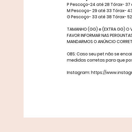
P Pescoço-24 até 28 Tórax- 37 
M Pescoço- 29 até 33 Tórax- 4
​G Pescoço- 33 até 38 Tórax- 5
TAMANHO (GG) e (EXTRA GG) O V
FAVOR INFORMAR NAS PERGUNTAS 
MANDARMOS O ANÚNCIO CORRETO. 
OBS: Caso seu pet não se enca
medidas corretas para que po
Instagram: https://www.insta