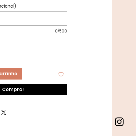
pcional)
0/500
arrinho
Comprar