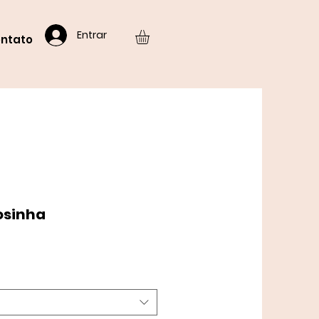
Entrar
ntato
osinha