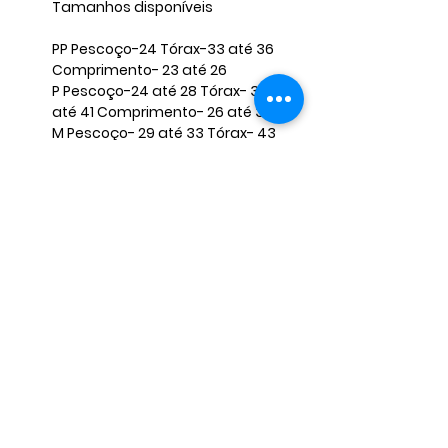
Tamanhos disponíveis
PP Pescoço-24 Tórax-33 até 36
Comprimento- 23 até 26
P Pescoço-24 até 28 Tórax- 37
até 41 Comprimento- 26 até 30
M Pescoço- 29 até 33 Tórax- 43
até 47 Comprimento- 31 até 36
G Pescoço- 33 até 38 Tórax- 52
até 56 Comprimento- 36 até 40
OBS: Caso seu pet não se encaixe
nessas medidas, envie-nos as
medidas corretas para que
possamos ajustar o produto.
Qualquer dúvida estamos à
disposição!