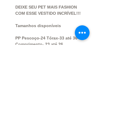
DEIXE SEU PET MAIS FASHION
COM ESSE VESTIDO INCRÍVEL!!!
Tamanhos disponíveis
PP Pescoço-24 Tórax-33 até 36
Comprimento- 23 até 26
P Pescoço-24 até 28 Tórax- 37 até
41 Comprimento- 26 até 30
M Pescoço- 29 até 33 Tórax- 43 até
47 Comprimento- 31 até 36
G Pescoço- 33 até 38 Tórax- 52 até
56 Comprimento- 36 até 40
OBS: Caso seu pet não se encaixe
nessas medidas, envie-nos as
medidas corretas para que
possamos ajustar o produto.