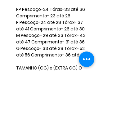
​PP Pescoço-24 Tórax-33 até 36
Comprimento- 23 até 26 ​
P Pescoço-24 até 28 Tórax- 37
até 41 Comprimento- 26 até 30 ​
M Pescoço- 29 até 33 Tórax- 43
até 47 Comprimento- 31 até 36
​G Pescoço- 33 até 38 Tórax- 52
até 56 Comprimento- 36 até 40 ​
TAMANHO (GG) e (EXTRA GG) O
VALOR FICA DIFERENTE, CASO
QUERIA FAVOR INFORMAR NAS
PERGUNTAS E NÃO FINALIZAR A
COMPRA, PARA MANDARMOS O
ANÚNCIO CORRETO. ​ ​
OBS: Caso seu pet não se encaixe
nessas medidas, envie-nos as
medidas corretas para que
possamos ajustar o produto.