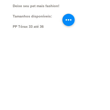
Deixe seu pet mais fashion!
Tamanhos disponíveis:
PP Tórax 33 até 36
P Tórax 37 até 41
M Tórax 43 até 47
G Tórax 52 até 56 cm
TAMANHO EXG Não temos!
OBS: Caso seu pet tenha medidas
diferentes à essas, pode nos
enviar para alterarmos em nossa
modelagem.
Qualquer dúvida estamos à
disposição!