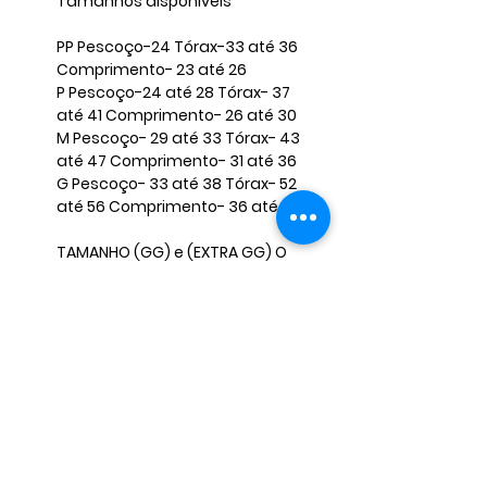
Tamanhos disponíveis ​
​PP Pescoço-24 Tórax-33 até 36
Comprimento- 23 até 26 ​
P Pescoço-24 até 28 Tórax- 37
até 41 Comprimento- 26 até 30 ​
M Pescoço- 29 até 33 Tórax- 43
até 47 Comprimento- 31 até 36
​G Pescoço- 33 até 38 Tórax- 52
até 56 Comprimento- 36 até 40 ​
TAMANHO (GG) e (EXTRA GG) O
VALOR FICA DIFERENTE, CASO
QUERIA FAVOR INFORMAR NAS
PERGUNTAS E NÃO FINALIZAR A
COMPRA, PARA MANDARMOS O
ANÚNCIO CORRETO. ​ ​
OBS: Caso seu pet não se encaixe
nessas medidas, envie-nos as
medidas corretas para que
possamos ajustar o produto.