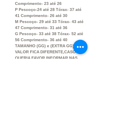
Comprimento- 23 até 26
P Pescoço-24 até 28 Tórax- 37 até
41 Comprimento- 26 até 30
M Pescoço- 29 até 33 Tórax- 43 até
47 Comprimento- 31 até 36
G Pescoço- 33 até 38 Tórax- 52 até
56 Comprimento- 36 até 40
TAMANHO (GG) e (EXTRA GG) O
VALOR FICA DIFERENTE,CASO
QUERIA FAVOR INFORMAR NAS
PERGUNTAS E NÃO FINALIZAR A
COMPRA, PARA MANDARMOS O
ANÚNCIO CORRETO.
OBS: Caso seu pet não se encaixe
nessas medidas, envie-nos as
medidas corretas para que
possamos ajustar o produto.
Ao finalizar a compra, aparecerá
um item chamado descrição;