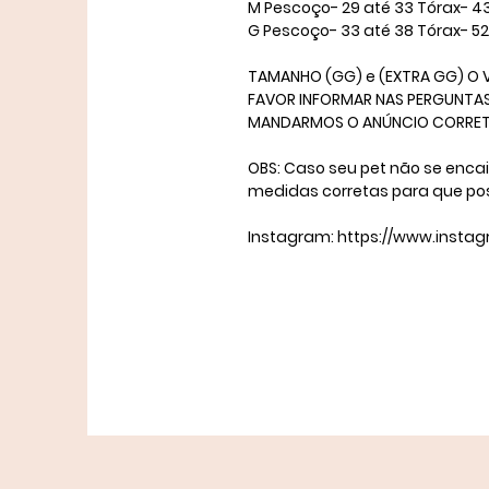
M Pescoço- 29 até 33 Tórax- 4
​G Pescoço- 33 até 38 Tórax- 5
TAMANHO (GG) e (EXTRA GG) O V
FAVOR INFORMAR NAS PERGUNTAS 
MANDARMOS O ANÚNCIO CORRETO. 
OBS: Caso seu pet não se enca
medidas corretas para que po
Instagram: https://www.insta