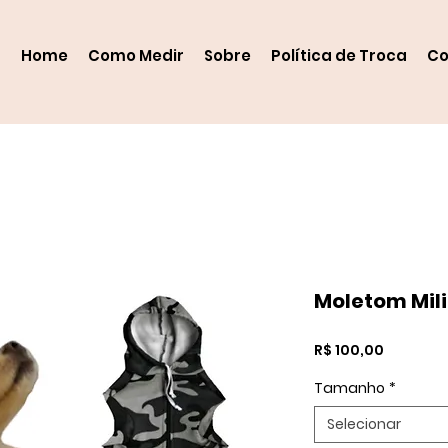
Home
Como Medir
Sobre
Política de Troca
Co
Moletom Mili
Preço
R$ 100,00
Tamanho
*
Selecionar