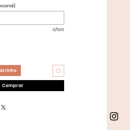
pcional)
0/500
arrinho
Comprar