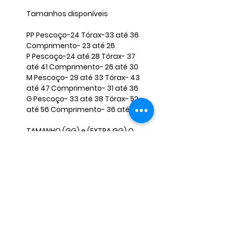
Tamanhos disponíveis ​
​PP Pescoço-24 Tórax-33 até 36
Comprimento- 23 até 26 ​
P Pescoço-24 até 28 Tórax- 37
até 41 Comprimento- 26 até 30 ​
M Pescoço- 29 até 33 Tórax- 43
até 47 Comprimento- 31 até 36
​G Pescoço- 33 até 38 Tórax- 52
até 56 Comprimento- 36 até 40 ​
TAMANHO (GG) e (EXTRA GG) O
VALOR FICA DIFERENTE, CASO
QUERIA FAVOR INFORMAR NAS
PERGUNTAS E NÃO FINALIZAR A
COMPRA, PARA MANDARMOS O
ANÚNCIO CORRETO. ​ ​
OBS: Caso seu pet não se encaixe
nessas medidas, envie-nos as
medidas corretas para que