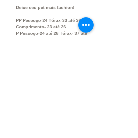
Deixe seu pet mais fashion!
PP Pescoço-24 Tórax-33 até 36
Comprimento- 23 até 26
P Pescoço-24 até 28 Tórax- 37 até
41 Comprimento- 26 até 30
M Pescoço- 29 até 33 Tórax- 43 até
47 Comprimento- 31 até 36
G Pescoço- 33 até 38 Tórax- 52 até
56 Comprimento- 36 até 40
Não temos Exg.
OBS: Caso seu pet não se encaixe
nessas medidas, envie-nos as
medidas corretas para que
possamos ajustar o produto.