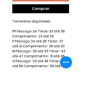
Comprar
Tamanhos disponíveis ​
​PP Pescoço-24 Tórax-33 até 36
Comprimento- 23 até 26 ​
P Pescoço-24 até 28 Tórax- 37
até 41 Comprimento- 26 até 30 ​
M Pescoço- 29 até 33 Tórax- 43
até 47 Comprimento- 31 até 36
​G Pescoço- 33 até 38 Tórax- 52
até 56 Comprimento- 36 até 40 ​
TAMANHO (GG) e (EXTRA GG) O
VALOR FICA DIFERENTE, CASO
QUERIA FAVOR INFORMAR NAS
PERGUNTAS E NÃO FINALIZAR A
COMPRA, PARA MANDARMOS O
ANÚNCIO CORRETO. ​ ​