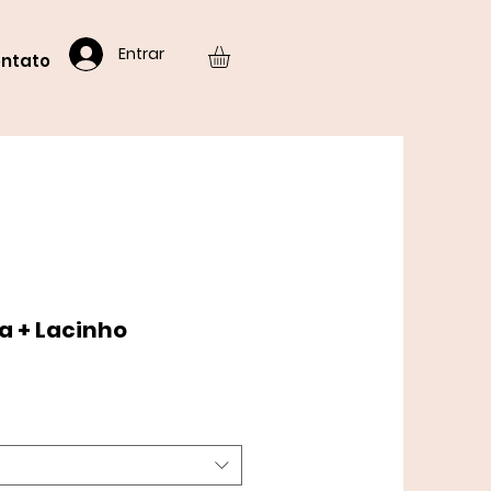
Entrar
ntato
ia + Lacinho