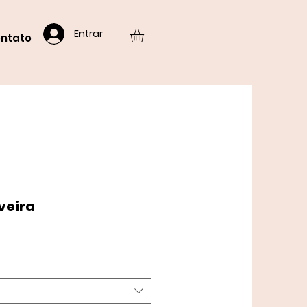
Entrar
ntato
veira