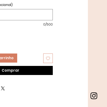
pcional)
0/500
arrinho
Comprar