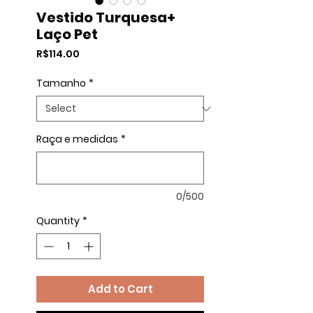
Vestido Turquesa+
Laço Pet
Price
R$114.00
Tamanho
*
Raça e medidas
*
0/500
Quantity
*
Add to Cart