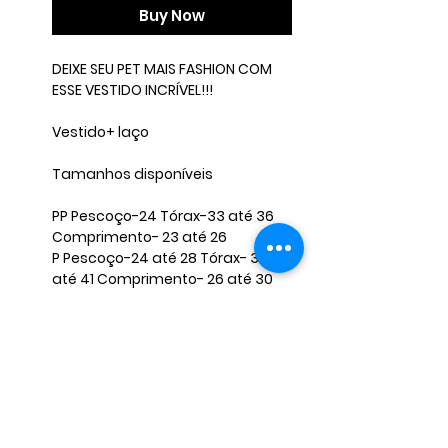
Buy Now
DEIXE SEU PET MAIS FASHION COM
ESSE VESTIDO INCRÍVEL!!!
Vestido+ laço
Tamanhos disponíveis
PP Pescoço-24 Tórax-33 até 36
Comprimento- 23 até 26
P Pescoço-24 até 28 Tórax- 37
até 41 Comprimento- 26 até 30
M Pescoço- 29 até 33 Tórax- 43
até 47 Comprimento- 31 até 36
G Pescoço- 33 até 38 Tórax- 52
até 56 Comprimento- 36 até 40
OBS: Caso seu pet não se encaixe
nessas medidas, envie-nos as