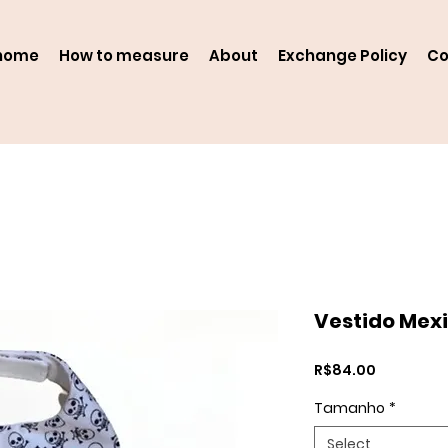
home
How to measure
About
Exchange Policy
Co
Vestido Mex
Price
R$84.00
Tamanho
*
Select