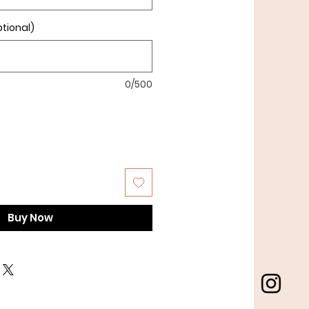
tional)
0/500
Buy Now