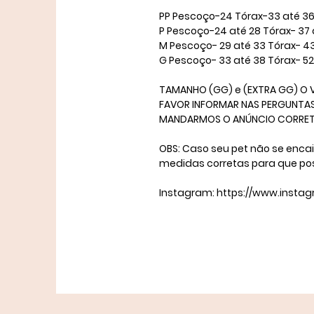
​PP Pescoço-24 Tórax-33 até 36
P Pescoço-24 até 28 Tórax- 37 
M Pescoço- 29 até 33 Tórax- 4
​G Pescoço- 33 até 38 Tórax- 5
TAMANHO (GG) e (EXTRA GG) O V
FAVOR INFORMAR NAS PERGUNTAS 
MANDARMOS O ANÚNCIO CORRETO. 
OBS: Caso seu pet não se enca
medidas corretas para que po
Instagram: https://www.insta