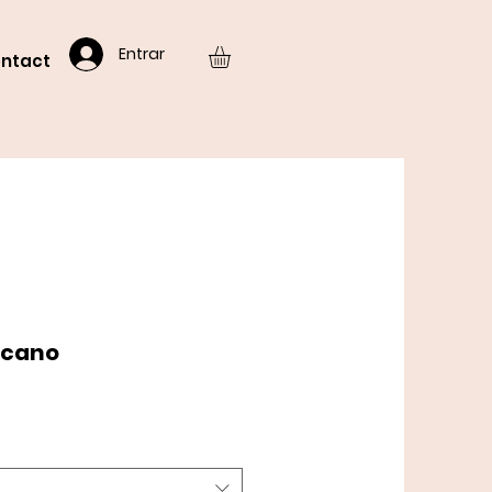
Entrar
ntact
icano