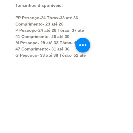
Tamanhos disponíveis:
PP Pescoço-24 Tórax-33 até 36
Comprimento- 23 até 26
P Pescoço-24 até 28 Tórax- 37 até
41 Comprimento- 26 até 30
M Pescoço- 29 até 33 Tórax- 43 até
47 Comprimento- 31 até 36
G Pescoço- 33 até 38 Tórax- 52 até
56 Comprimento- 36 até 40
TAMANHO (GG) e (EXTRA GG) O
VALOR FICA DIFERENTE,CASO
QUERIA FAVOR INFORMAR NAS
PERGUNTAS E NÃO FINALIZAR A
COMPRA, PARA MANDARMOS O
ANÚNCIO CORRETO.
OBS: Caso seu pet não se encaixe
nessas medidas, envie-nos as
medidas corretas para que
possamos ajustar o produto.