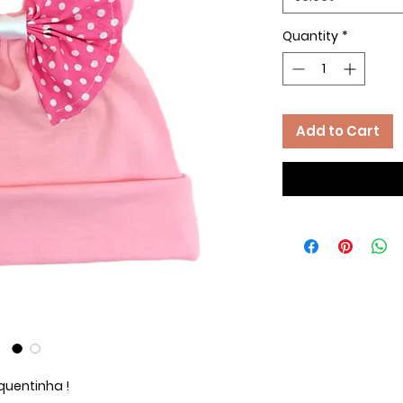
Quantity
*
Add to Cart
quentinha !