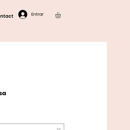
Entrar
ntact
osa