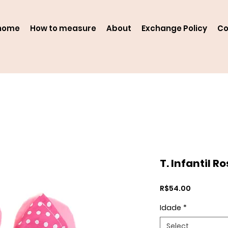
home
How to measure
About
Exchange Policy
Co
T. Infantil R
Price
R$54.00
Idade
*
Select