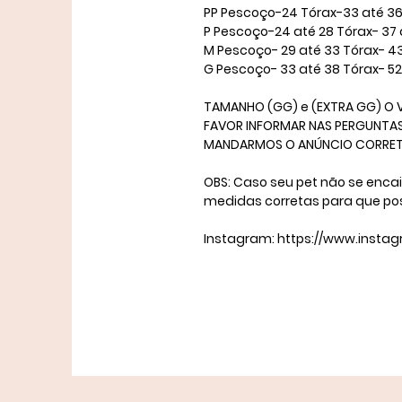
​PP Pescoço-24 Tórax-33 até 36
P Pescoço-24 até 28 Tórax- 37 
M Pescoço- 29 até 33 Tórax- 4
​G Pescoço- 33 até 38 Tórax- 5
TAMANHO (GG) e (EXTRA GG) O V
FAVOR INFORMAR NAS PERGUNTAS 
MANDARMOS O ANÚNCIO CORRETO. 
OBS: Caso seu pet não se enca
medidas corretas para que po
Instagram: https://www.insta