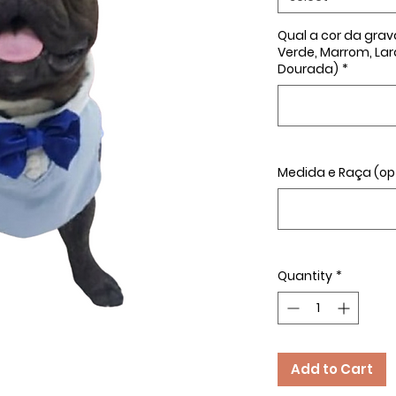
Qual a cor da grava
Verde, Marrom, Lar
Dourada)
*
Medida e Raça (op
Quantity
*
Add to Cart