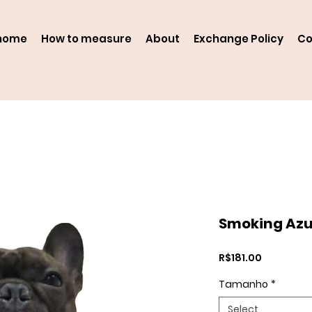
home
How to measure
About
Exchange Policy
Co
Smoking Azu
Price
R$181.00
Tamanho
*
Select