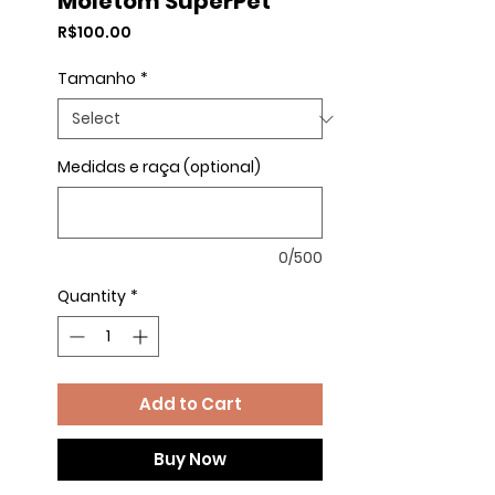
Moletom SuperPet
Price
R$100.00
Tamanho
*
Medidas e raça (optional)
0/500
Quantity
*
Add to Cart
Buy Now