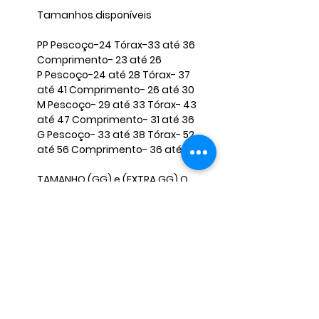
Tamanhos disponíveis ​
​PP Pescoço-24 Tórax-33 até 36
Comprimento- 23 até 26 ​
P Pescoço-24 até 28 Tórax- 37
até 41 Comprimento- 26 até 30 ​
M Pescoço- 29 até 33 Tórax- 43
até 47 Comprimento- 31 até 36
​G Pescoço- 33 até 38 Tórax- 52
até 56 Comprimento- 36 até 40 ​
TAMANHO (GG) e (EXTRA GG) O
VALOR FICA DIFERENTE, CASO
QUERIA FAVOR INFORMAR NAS
PERGUNTAS E NÃO FINALIZAR A
COMPRA, PARA MANDARMOS O
ANÚNCIO CORRETO. ​ ​
OBS: Caso seu pet não se encaixe
nessas medidas, envie-nos as
medidas corretas para que