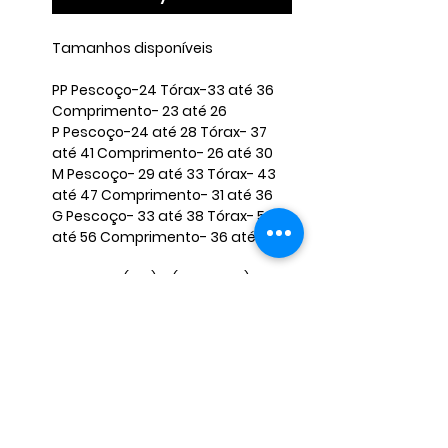
Tamanhos disponíveis ​
​PP Pescoço-24 Tórax-33 até 36
Comprimento- 23 até 26 ​
P Pescoço-24 até 28 Tórax- 37
até 41 Comprimento- 26 até 30 ​
M Pescoço- 29 até 33 Tórax- 43
até 47 Comprimento- 31 até 36
​G Pescoço- 33 até 38 Tórax- 52
até 56 Comprimento- 36 até 40 ​
TAMANHO (GG) e (EXTRA GG) O
VALOR FICA DIFERENTE, CASO
QUERIA FAVOR INFORMAR NAS
PERGUNTAS E NÃO FINALIZAR A
COMPRA, PARA MANDARMOS O
ANÚNCIO CORRETO. ​ ​
OBS: Caso seu pet não se encaixe
nessas medidas, envie-nos as