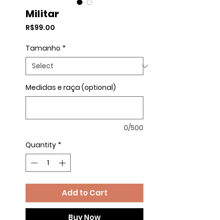
Militar
Price
R$99.00
Tamanho
*
Medidas e raça (optional)
0/500
Quantity
*
Add to Cart
Buy Now