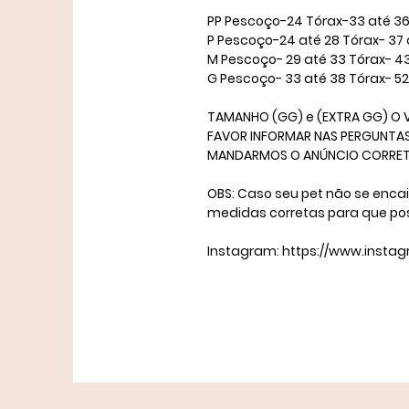
​PP Pescoço-24 Tórax-33 até 36
P Pescoço-24 até 28 Tórax- 37 
M Pescoço- 29 até 33 Tórax- 4
​G Pescoço- 33 até 38 Tórax- 5
TAMANHO (GG) e (EXTRA GG) O V
FAVOR INFORMAR NAS PERGUNTAS 
MANDARMOS O ANÚNCIO CORRETO. 
OBS: Caso seu pet não se enca
medidas corretas para que po
Instagram: https://www.insta