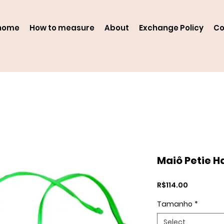
home
How to measure
About
Exchange Policy
Co
Maiô Petie H
Price
R$114.00
Tamanho
*
Select