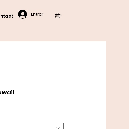
Entrar
ntact
awaii