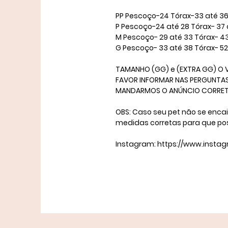
​PP Pescoço-24 Tórax-33 até 36
P Pescoço-24 até 28 Tórax- 37 
M Pescoço- 29 até 33 Tórax- 4
​G Pescoço- 33 até 38 Tórax- 5
TAMANHO (GG) e (EXTRA GG) O V
FAVOR INFORMAR NAS PERGUNTAS 
MANDARMOS O ANÚNCIO CORRETO. 
OBS: Caso seu pet não se enca
medidas corretas para que po
Instagram: https://www.insta