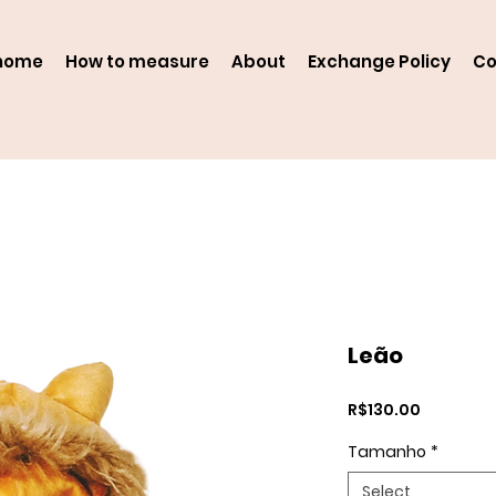
home
How to measure
About
Exchange Policy
Co
Leão
Price
R$130.00
Tamanho
*
Select