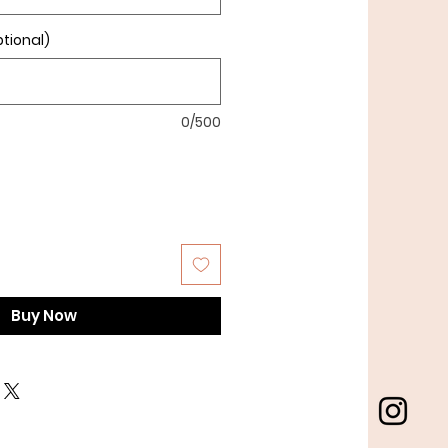
tional)
0/500
Buy Now