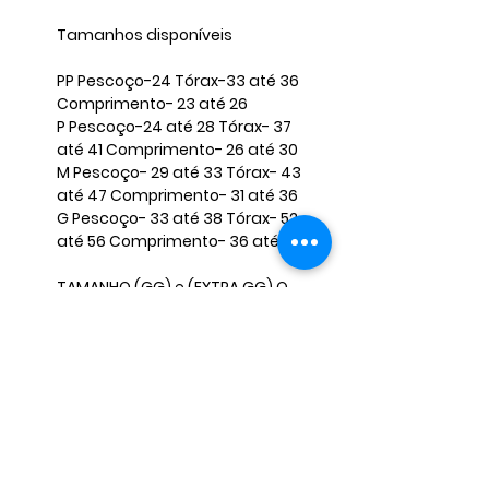
Tamanhos disponíveis ​
​PP Pescoço-24 Tórax-33 até 36
Comprimento- 23 até 26 ​
P Pescoço-24 até 28 Tórax- 37
até 41 Comprimento- 26 até 30 ​
M Pescoço- 29 até 33 Tórax- 43
até 47 Comprimento- 31 até 36
​G Pescoço- 33 até 38 Tórax- 52
até 56 Comprimento- 36 até 40 ​
TAMANHO (GG) e (EXTRA GG) O
VALOR FICA DIFERENTE, CASO
QUERIA FAVOR INFORMAR NAS
PERGUNTAS E NÃO FINALIZAR A
COMPRA, PARA MANDARMOS O
ANÚNCIO CORRETO. ​ ​
OBS: Caso seu pet não se encaixe
nessas medidas, envie-nos as