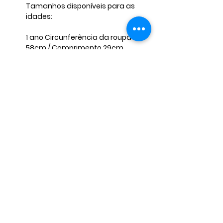
Tamanhos disponíveis para as
idades:
1 ano Circunferência da roupa
58cm / Comprimento 29cm
2 anos Circunferência da roupa
64cm / Comprimento 33cm
4 anos Circunferência da roupa
70cm / Comprimento 37cm
6 anos Circunferência da roupa
76cm / Comprimento 39cm
Tecido Microsoft /Velboa
Qualquer dúvida estamos à
disposição!