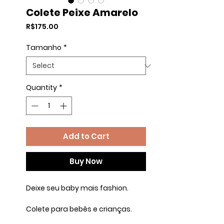
Colete Peixe Amarelo
Price
R$175.00
Tamanho
*
Quantity
*
Add to Cart
Buy Now
Deixe seu baby mais fashion.
Colete para bebês e crianças.