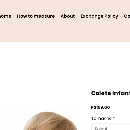
home
How to measure
About
Exchange Policy
Co
Colete Infan
Price
R$159.00
Tamanho
*
Select