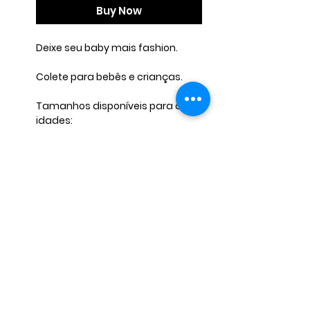
Buy Now
Deixe seu baby mais fashion.
Colete para bebês e crianças.
Tamanhos disponíveis para as
idades:
1 ano Circunferência da roupa
58cm / Comprimento 29cm
2 anos Circunferência da roupa
64cm / Comprimento 33cm
4 anos Circunferência da roupa
70cm / Comprimento 37cm
6 anos Circunferência da roupa
76cm / Comprimento 39cm
Tecido Velboa Preto
Qualquer dúvida estamos à
disposição!