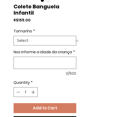
Colete Banguela
Infantil
Price
R$159.00
Tamanho
*
Nos informe a idade da criança
*
0/500
Quantity
*
Add to Cart