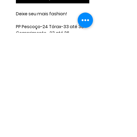
Deixe seu mais fashion!
PP Pescoço-24 Tórax-33 até 36
Comprimento- 23 até 26
P Pescoço-24 até 28 Tórax- 37
até 41 Comprimento- 26 até 30
M Pescoço- 29 até 33 Tórax- 43
até 47 Comprimento- 31 até 36
G Pescoço- 33 até 38 Tórax- 52
até 56 Comprimento- 36 até 40
OBS: Caso seu pet não se encaixe
nessas medidas, envie-nos as
medidas corretas para que
possamos ajustar o produto.